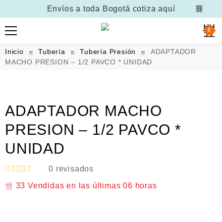
Envíos a toda Bogotá
cotiza aquí
0
Inicio
Tubería
Tubería Presión
ADAPTADOR
MACHO PRESION – 1/2 PAVCO * UNIDAD
ADAPTADOR MACHO
PRESION – 1/2 PAVCO *
UNIDAD
0
revisados
V
33
Vendidas en las últimas
06 horas
a
l
o
r
a