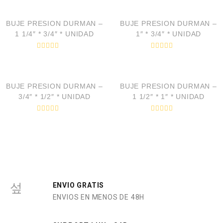
BUJE PRESION DURMAN –
BUJE PRESION DURMAN –
1 1/4″ * 3/4″ * UNIDAD
1″ * 3/4″ * UNIDAD
V
V
a
a
VISTA RÁPIDA
VISTA RÁPIDA
l
l
o
o
r
r
BUJE PRESION DURMAN –
BUJE PRESION DURMAN –
a
a
d
d
3/4″ * 1/2″ * UNIDAD
1 1/2″ * 1″ * UNIDAD
o
o
e
e
n
n
V
V
0
0
a
a
d
d
l
l
e
e
o
o
5
5
r
r
a
a
d
d
o
o
e
e
n
n
0
0
ENVIO GRATIS
d
d
ENVIOS EN MENOS DE 48H
e
e
5
5