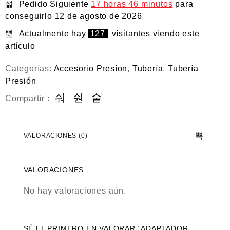
Pedido Siguiente
17 horas 46 minutos
para
d
o
conseguirlo
12 de agosto de 2026
e
n
Actualmente hay
127
visitantes viendo este
0
artículo
d
e
5
Categorías:
Accesorio Presíon
,
Tubería
,
Tubería
Presión
Compartir :
VALORACIONES (0)
VALORACIONES
No hay valoraciones aún.
SÉ EL PRIMERO EN VALORAR “ADAPTADOR