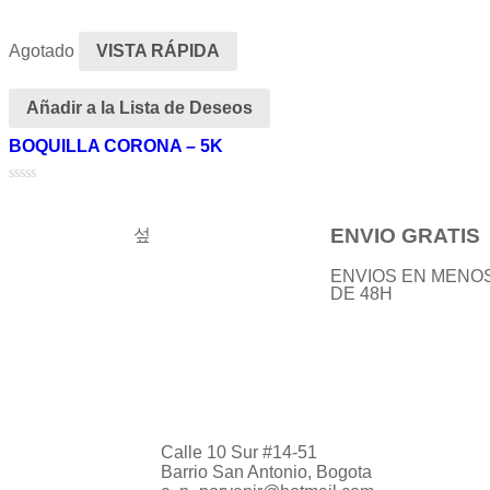
Valorado
Valorado
en
en
0
0
de
de
Agotado
VISTA RÁPIDA
5
5
Añadir a la Lista de Deseos
BOQUILLA CORONA – 5K
Valorado
en
0
ENVIO GRATIS
de
5
ENVIOS EN MENO
DE 48H
Calle 10 Sur #14-51
Barrio San Antonio, Bogota