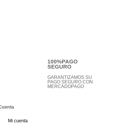
Valorado
en
0
de
5
100%PAGO
SEGURO
GARANTIZAMOS SU
PAGO SEGURO CON
MERCADOPAGO
Cuenta
Mi cuenta