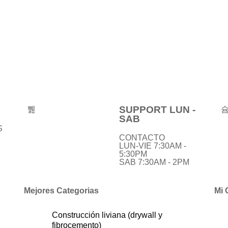
Valorado
en
0
de
5
SUPPORT LUN -
SAB
S
CONTACTO
LUN-VIE 7:30AM -
5:30PM
SAB 7:30AM - 2PM
Mejores Categorias
Mi 
Construcción liviana (drywall y
fibrocemento)