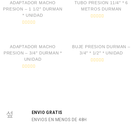
ADAPTADOR MACHO
TUBO PRESION 11/4″ * 6
PRESION – 1 1/2″ DURMAN
METROS DURMAN
* UNIDAD
V
a
V
l
a
VISTA RÁPIDA
VISTA RÁPIDA
o
l
r
o
a
r
d
ADAPTADOR MACHO
BUJE PRESION DURMAN –
a
o
d
PRESION – 3/4″ DURMAN *
3/4″ * 1/2″ * UNIDAD
e
o
n
UNIDAD
e
0
n
V
d
0
a
e
V
d
l
5
a
e
o
l
5
r
o
a
r
d
a
o
d
e
o
n
e
0
n
d
0
ENVIO GRATIS
e
d
5
ENVIOS EN MENOS DE 48H
e
5