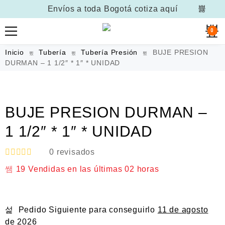
Envíos a toda Bogotá
cotiza aquí
0
Inicio
Tubería
Tubería Presión
BUJE PRESION
DURMAN – 1 1/2″ * 1″ * UNIDAD
BUJE PRESION DURMAN –
1 1/2″ * 1″ * UNIDAD
0
revisados
V
19
Vendidas en las últimas
02 horas
a
l
o
r
a
Pedido Siguiente
para conseguirlo
11 de agosto
d
o
de 2026