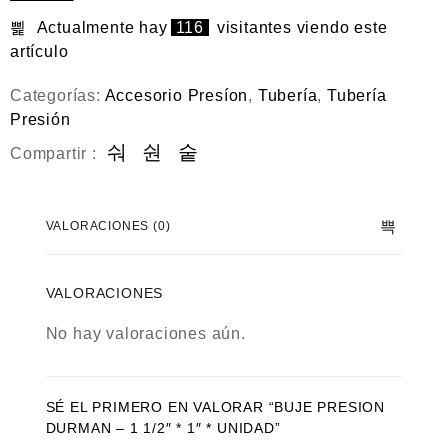
e
n
Actualmente hay
116
visitantes viendo este
0
artículo
d
e
5
Categorías:
Accesorio Presíon
,
Tubería
,
Tubería
Presión
Compartir :
VALORACIONES (0)
VALORACIONES
No hay valoraciones aún.
SÉ EL PRIMERO EN VALORAR “BUJE PRESION
DURMAN – 1 1/2″ * 1″ * UNIDAD”