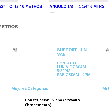
″ – C. 18 * 6 METROS
ANGULO 1/8″ – 1 1/4″ 6 MTRS
Valorado
en
0
6 METROS
de
5
SUPPORT LUN -
SAB
CONTACTO
LUN-VIE 7:30AM -
5:30PM
SAB 7:30AM - 2PM
Mejores Categorias
Mi 
Construcción liviana (drywall y
fibrocemento)