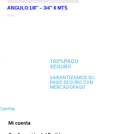
ANGULO 1/8″ – 3/4″ 6 MTS
Valorado
en
0
de
5
100%PAGO
SEGURO
GARANTIZAMOS SU
PAGO SEGURO CON
MERCADOPAGO
Cuenta
Mi cuenta