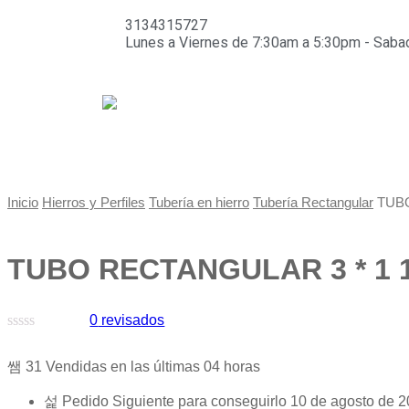
3134315727
Lunes a Viernes de 7:30am a 5:30pm - Sab
Inicio
Hierros y Perfiles
Tubería en hierro
Tubería Rectangular
TUBO
TUBO RECTANGULAR 3 * 1 1/2
0
revisados
Valorado
en
31
Vendidas en las últimas
04 horas
0
de
5
Pedido Siguiente
para conseguirlo
10 de agosto de 