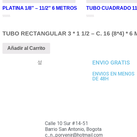
PLATINA 1/8″ – 11/2″ 6 METROS
TUBO CUADRADO 11/2
Valorado
Valorado
en
en
0
0
TUBO RECTANGULAR 3 * 1 1/2 – C. 16 (8*4) * 
de
de
5
5
Añadir al Carrito
ENVIO GRATIS
ENVIOS EN MENOS
DE 48H
Calle 10 Sur #14-51
Barrio San Antonio, Bogota
c_n_porvenir@hotmail.com