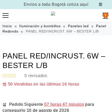
Envíos a toda Bogotá
cotiza aquí
0
Inicio
Iluminación y bombillos
Paneles led
Panel
Redondo
PANEL RED/INCRUST. 6W – BESTER L/B
PANEL RED/INCRUST. 6W –
BESTER L/B
0
revisados
V
50
Vendidas en las últimas
16 horas
a
l
o
r
a
Pedido Siguiente
07 horas 47 minutos
para
d
o
conseguirlo
10 de agosto de 2026