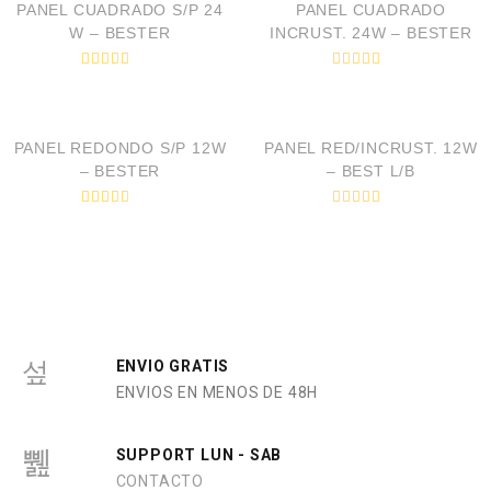
PANEL CUADRADO S/P 24
PANEL CUADRADO
W – BESTER
INCRUST. 24W – BESTER
V
V
a
a
VISTA RÁPIDA
VISTA RÁPIDA
l
l
o
o
r
r
PANEL REDONDO S/P 12W
PANEL RED/INCRUST. 12W
a
a
d
d
– BESTER
– BEST L/B
o
o
e
e
n
n
V
V
0
0
a
a
d
d
l
l
e
e
o
o
5
5
r
r
a
a
d
d
o
o
e
e
n
n
0
0
ENVIO GRATIS
d
d
ENVIOS EN MENOS DE 48H
e
e
5
5
SUPPORT LUN - SAB
CONTACTO