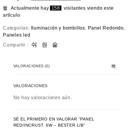
e
n
Actualmente hay
158
visitantes viendo este
0
artículo
d
e
5
Categorías:
Iluminación y bombillos
,
Panel Redondo
,
Paneles led
Compartir :
VALORACIONES (0)
VALORACIONES
No hay valoraciones aún.
SÉ EL PRIMERO EN VALORAR “PANEL
RED/INCRUST. 6W – BESTER L/B”