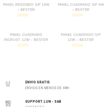
PANEL REDONDO S/P 18W
PANEL CUADRADO S/P 6W
– BESTER
– BESTER
V
V
a
a
VISTA RÁPIDA
VISTA RÁPIDA
l
l
o
o
r
r
PANEL CUADRADO
PANEL CUADRADO S/P
a
a
d
d
INCRUST. 12W – BESTER
12W – BESTER
o
o
e
e
n
n
V
V
0
0
a
a
d
d
l
l
e
e
o
o
5
5
r
r
a
a
d
d
o
o
e
e
n
n
0
0
ENVIO GRATIS
d
d
ENVIOS EN MENOS DE 48H
e
e
5
5
SUPPORT LUN - SAB