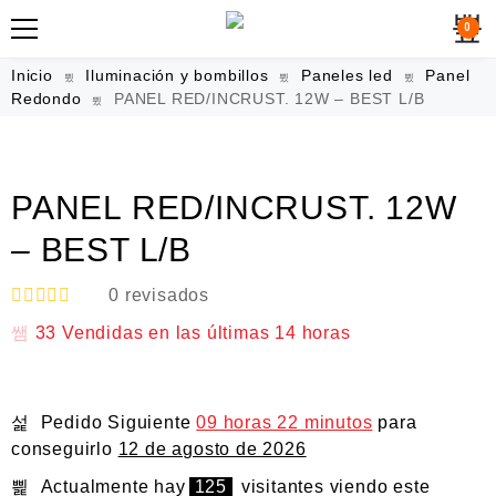
0
Inicio
Iluminación y bombillos
Paneles led
Panel
Redondo
PANEL RED/INCRUST. 12W – BEST L/B
PANEL RED/INCRUST. 12W
– BEST L/B
0
revisados
V
33
Vendidas en las últimas
14 horas
a
l
o
r
a
Pedido Siguiente
09 horas 22 minutos
para
d
o
conseguirlo
12 de agosto de 2026
e
n
Actualmente hay
125
visitantes viendo este