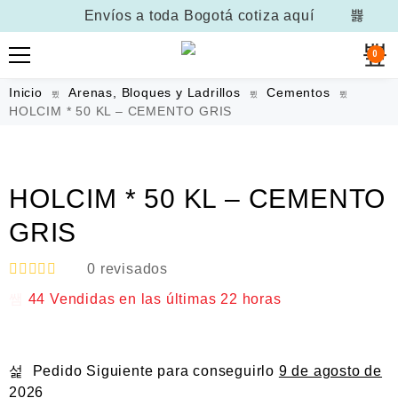
Envíos a toda Bogotá
cotiza aquí
0
Inicio
Arenas, Bloques y Ladrillos
Cementos
HOLCIM * 50 KL – CEMENTO GRIS
HOLCIM * 50 KL – CEMENTO
GRIS
0
revisados
V
44
Vendidas en las últimas
22 horas
a
l
o
r
a
Pedido Siguiente
para conseguirlo
9 de agosto de
d
o
2026