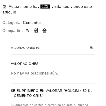
e
n
Actualmente hay
123
visitantes viendo este
0
artículo
d
e
5
Categoría:
Cementos
Compartir :
VALORACIONES (0)
VALORACIONES
No hay valoraciones aún.
SÉ EL PRIMERO EN VALORAR “HOLCIM * 50 KL
– CEMENTO GRIS”
Tu dirección de correo electrónico no será publicada.