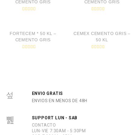
CEMENTO GRIS
CEMENTO GRIS
V
V
a
a
VISTA RÁPIDA
VISTA RÁPIDA
l
l
o
o
r
r
FORTECEM * 50 KL –
CEMEX CEMENTO GRIS –
a
a
d
d
CEMENTO GRIS
50 KL
o
o
e
e
n
n
V
V
0
0
a
a
d
d
l
l
e
e
o
o
5
5
r
r
a
a
d
d
o
o
e
e
n
n
0
0
ENVIO GRATIS
d
d
ENVIOS EN MENOS DE 48H
e
e
5
5
SUPPORT LUN - SAB
CONTACTO
LUN-VIE 7:30AM - 5:30PM