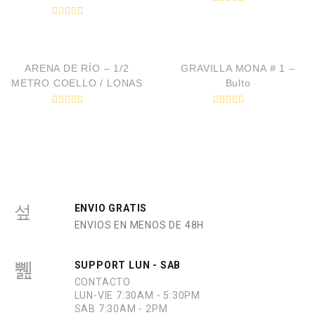
V
a
V
l
a
VISTA RÁPIDA
VISTA RÁPIDA
o
l
r
o
a
r
d
ARENA DE RÍO – 1/2
GRAVILLA MONA # 1 –
a
o
d
METRO COELLO / LONAS
Bulto
e
o
n
e
0
n
V
V
d
0
a
a
e
d
l
l
5
e
o
o
5
r
r
a
a
d
d
o
o
e
e
n
n
0
0
ENVIO GRATIS
d
d
ENVIOS EN MENOS DE 48H
e
e
5
5
SUPPORT LUN - SAB
CONTACTO
LUN-VIE 7:30AM - 5:30PM
SAB 7:30AM - 2PM