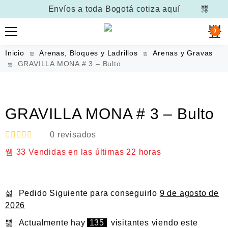
Envíos a toda Bogotá
cotiza aquí
0
Inicio
Arenas, Bloques y Ladrillos
Arenas y Gravas
GRAVILLA MONA # 3 – Bulto
GRAVILLA MONA # 3 – Bulto
0
revisados
V
33
Vendidas en las últimas
22 horas
a
l
o
r
a
Pedido Siguiente
para conseguirlo
9 de agosto de
d
o
2026
e
n
Actualmente hay
135
visitantes viendo este