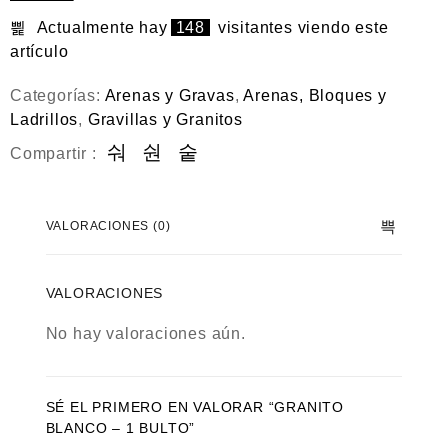
e
n
Actualmente hay
148
visitantes viendo este
0
artículo
d
e
5
Categorías:
Arenas y Gravas
,
Arenas, Bloques y
Ladrillos
,
Gravillas y Granitos
Compartir :
VALORACIONES (0)
VALORACIONES
No hay valoraciones aún.
SÉ EL PRIMERO EN VALORAR “GRANITO
BLANCO – 1 BULTO”