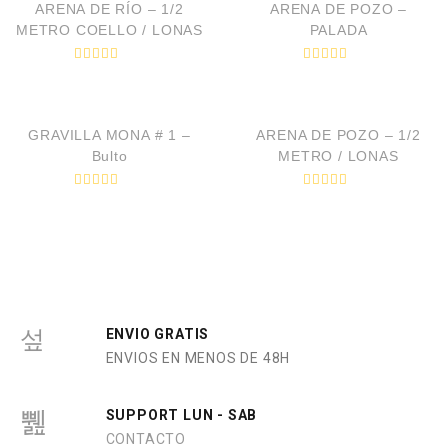
ARENA DE RÍO – 1/2
ARENA DE POZO –
METRO COELLO / LONAS
PALADA
V
V
a
a
VISTA RÁPIDA
VISTA RÁPIDA
l
l
o
o
r
r
GRAVILLA MONA # 1 –
ARENA DE POZO – 1/2
a
a
d
d
Bulto
METRO / LONAS
o
o
e
e
n
n
V
V
0
0
a
a
d
d
l
l
e
e
o
o
5
5
r
r
a
a
d
d
o
o
e
e
n
n
0
0
ENVIO GRATIS
d
d
ENVIOS EN MENOS DE 48H
e
e
5
5
SUPPORT LUN - SAB
CONTACTO