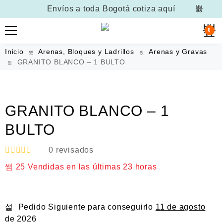
Envíos a toda Bogotá
cotiza aquí
0
Inicio
Arenas, Bloques y Ladrillos
Arenas y Gravas
GRANITO BLANCO – 1 BULTO
GRANITO BLANCO – 1
BULTO
0
revisados
V
25
Vendidas en las últimas
23 horas
a
l
o
r
a
Pedido Siguiente
para conseguirlo
11 de agosto
d
o
de 2026