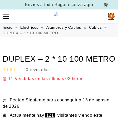
Envíos a toda Bogotá
cotiza aquí
0
Inicio
Electricos
Alambres y Cables
Cables
DUPLEX – 2 * 10 100 METRO
DUPLEX – 2 * 10 100 METRO
0
revisados
V
11
Vendidas en las últimas
02 horas
a
l
o
r
a
Pedido Siguiente
para conseguirlo
13 de agosto
d
o
de 2026
e
n
Actualmente hay
121
visitantes viendo este