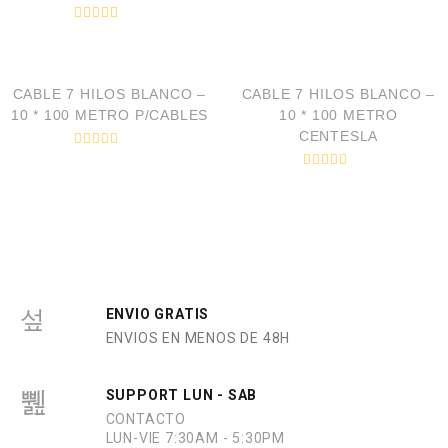
V
a
V
l
a
VISTA RÁPIDA
VISTA RÁPIDA
o
l
r
o
a
r
d
CABLE 7 HILOS BLANCO –
CABLE 7 HILOS BLANCO –
a
o
d
10 * 100 METRO P/CABLES
10 * 100 METRO
e
o
n
CENTESLA
e
0
n
V
d
0
a
e
V
d
l
5
a
e
o
l
5
r
o
a
r
d
a
o
d
e
o
n
e
0
n
d
0
ENVIO GRATIS
e
d
5
ENVIOS EN MENOS DE 48H
e
5
SUPPORT LUN - SAB
CONTACTO
LUN-VIE 7:30AM - 5:30PM