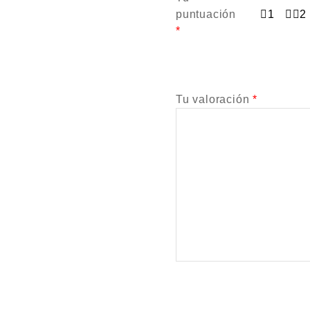
puntuación
1
2
*
Tu valoración
*