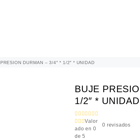
PRESION DURMAN – 3/4″ * 1/2″ * UNIDAD
BUJE PRESIO
1/2″ * UNIDAD
Valor
0
revisados
ado en
0
de 5