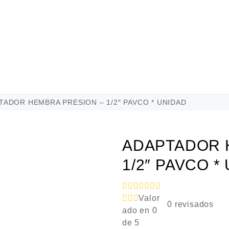
ADOR HEMBRA PRESION – 1/2″ PAVCO * UNIDAD
ADAPTADOR 
1/2″ PAVCO *
Valor
0
revisados
ado en
0
de 5