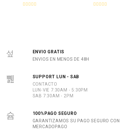
n
e
0
n
V
V
d
0
a
a
e
d
l
l
5
e
o
o
5
r
r
a
a
d
d
o
o
e
e
n
n
0
0
ENVIO GRATIS
d
d
ENVIOS EN MENOS DE 48H
e
e
5
5
SUPPORT LUN - SAB
CONTACTO
LUN-VIE 7:30AM - 5:30PM
SAB 7:30AM - 2PM
100%PAGO SEGURO
GARANTIZAMOS SU PAGO SEGURO CON
MERCADOPAGO