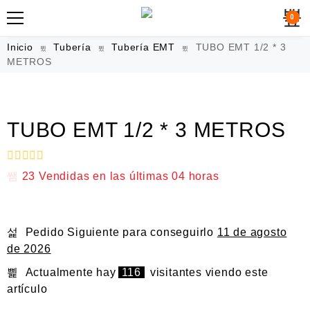
0
Inicio
Tubería
Tubería EMT
TUBO EMT 1/2 * 3
METROS
TUBO EMT 1/2 * 3 METROS
V
23
Vendidas en las últimas
04 horas
a
l
o
r
a
Pedido Siguiente
para conseguirlo
11 de agosto
d
de 2026
o
e
n
Actualmente hay
116
visitantes viendo este
0
artículo
d