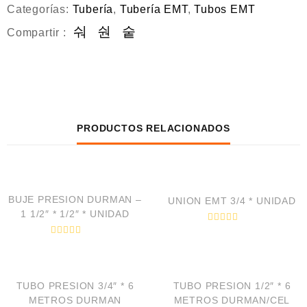
e
Categorías:
Tubería
,
Tubería EMT
,
Tubos EMT
5
Compartir :
PRODUCTOS RELACIONADOS
VISTA RÁPIDA
VISTA RÁPIDA
BUJE PRESION DURMAN –
UNION EMT 3/4 * UNIDAD
1 1/2″ * 1/2″ * UNIDAD
V
a
V
l
a
VISTA RÁPIDA
VISTA RÁPIDA
o
l
r
o
a
r
d
TUBO PRESION 3/4″ * 6
TUBO PRESION 1/2″ * 6
a
o
d
METROS DURMAN
METROS DURMAN/CEL
e
o