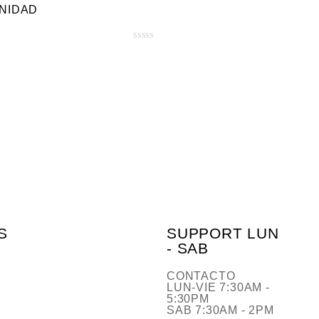
UNIDAD
o
e
n
V
0
a
d
l
e
o
5
r
a
d
o
e
n
0
d
e
S
SUPPORT LUN
5
- SAB
CONTACTO
LUN-VIE 7:30AM -
5:30PM
SAB 7:30AM - 2PM