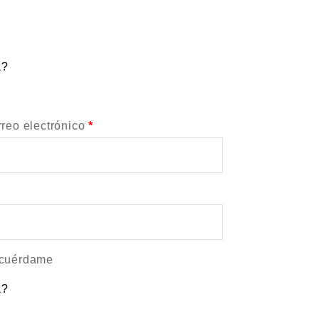
a?
reo electrónico
*
cuérdame
a?