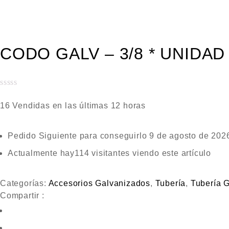
CODO GALV – 3/8 * UNIDAD
V
16
Vendidas en las últimas
12 horas
a
l
o
Pedido Siguiente
para conseguirlo
9 de agosto de 202
r
Actualmente hay
114
visitantes viendo este artículo
a
d
o
Categorías:
Accesorios Galvanizados
,
Tubería
,
Tubería 
e
Compartir :
n
0