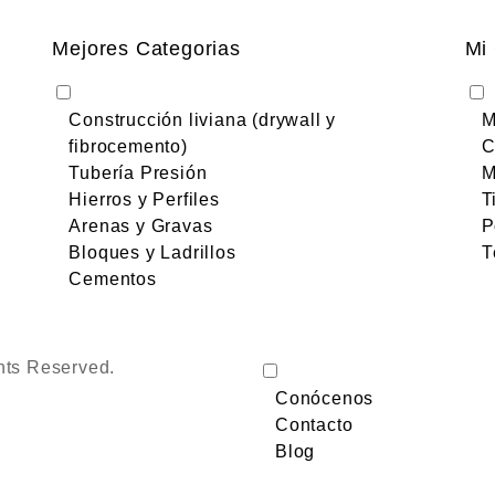
Mejores Categorias
Mi
Construcción liviana (drywall y
M
fibrocemento)
C
Tubería Presión
M
Hierros y Perfiles
T
Arenas y Gravas
P
Bloques y Ladrillos
T
Cementos
hts Reserved.
Conócenos
Contacto
Blog