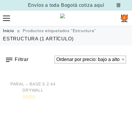
Envíos a toda Bogotá
cotiza aquí
0
Inicio
Productos etiquetados “Estructura”
ESTRUCTURA
(1 ARTÍCULO)
Filtrar
VISTA RÁPIDA
PARAL – BASE 6 2.44
DRYWALL
V
a
l
o
r
a
d
o