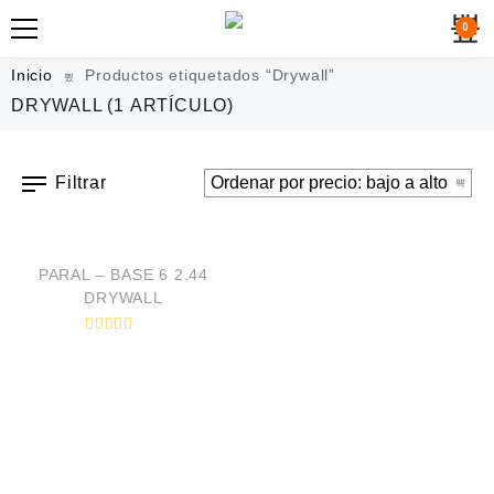
0
Inicio
Productos etiquetados “Drywall”
DRYWALL
(1 ARTÍCULO)
Filtrar
VISTA RÁPIDA
PARAL – BASE 6 2.44
DRYWALL
V
a
l
o
r
a
d
o
e
n
0