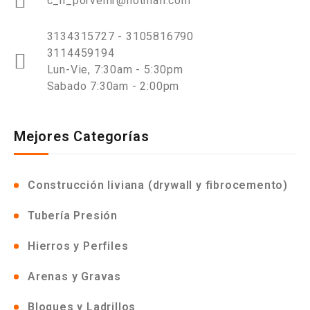
c_n_porvenir@hotmail.com
3134315727 - 3105816790
3114459194
Lun-Vie, 7:30am - 5:30pm
Sabado 7:30am - 2:00pm
Mejores Categorías
Construcción liviana (drywall y fibrocemento)
Tubería Presión
Hierros y Perfiles
Arenas y Gravas
Bloques y Ladrillos