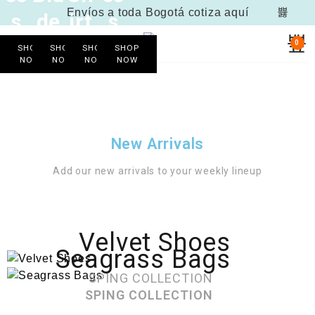
Envíos a toda Bogotá
cotiza aquí
s
de
irt
s
0
SHOP
SHOP
SHOP
SHOP
NOW
NOW
NOW
NOW
New Arrivals
Add our new arrivals to your weekly lineup
Velvet Shoes
Seagrass Bags
SPING COLLECTION
SPING COLLECTION